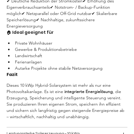
✔ Deutliche Reduktion der Stromkosten✔ Erhöhung des 
Eigenverbrauchsanteils✔ Notstrom- / Backup-Funktion 
möglich✔ Netzparallel oder Off-Grid nutzbar✔ Skalierbare 
Speicherlösung✔ Nachhaltige, zukunftssichere 
Energieversorgung
🏠 Ideal geeignet für
Private Wohnhäuser
Gewerbe & Produktionsbetriebe
Landwirtschaft
Ferienanlagen
Autarke Projekte ohne stabile Netzversorgung
Fazit
Dieses 10 kWp Hybrid-Solarsystem ist mehr als nur eine 
Photovoltaikanlage. Es ist eine 
integrierte Energielösung
, die 
Erzeugung, Speicherung und intelligente Steuerung vereint.
Sie produzieren Ihren eigenen Strom, speichern ihn effizient 
und sichern sich langfristig gegen steigende Energiepreise ab 
– wirtschaftlich, nachhaltig und unabhängig.
Leistungsstarke Solarerzeugung – 10 kWp