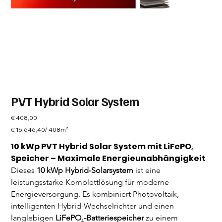
PVT Hybrid Solar System
Preis
€ 408,00
€ 16.646,40
€ 16.646,40/ 408m²
pro
408
10 kWp PVT Hybrid Solar System mit LiFePO₄ 
Quadratmeter
Speicher – Maximale Energieunabhängigkeit
Dieses 
10 kWp Hybrid-Solarsystem
 ist eine 
leistungsstarke Komplettlösung für moderne 
Energieversorgung. Es kombiniert Photovoltaik, 
intelligenten Hybrid-Wechselrichter und einen 
langlebigen 
LiFePO₄-Batteriespeicher
 zu einem 