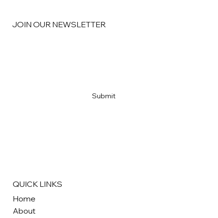
JOIN OUR NEWSLETTER
Email
*
Yes, subscribe me to your newsletter
*
Submit
QUICK LINKS
Home
About